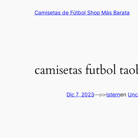
Saltar
Camisetas de Fútbol Shop Más Barata
al
contenido
camisetas futbol ta
Dic 7, 2023
—
istern
en
Unc
por