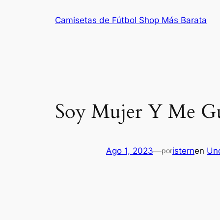
Saltar
Camisetas de Fútbol Shop Más Barata
al
contenido
Soy Mujer Y Me Gus
Ago 1, 2023
—
istern
en
Un
por