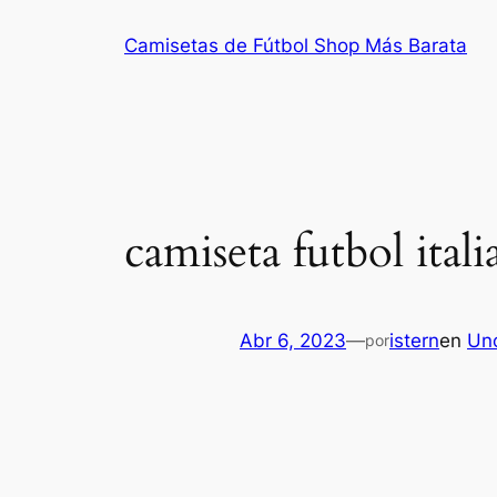
Saltar
Camisetas de Fútbol Shop Más Barata
al
contenido
camiseta futbol ital
Abr 6, 2023
—
istern
en
Un
por