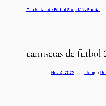
Saltar
Camisetas de Fútbol Shop Más Barata
al
contenido
camisetas de futbol
Nov 4, 2022
—
istern
en
Un
por