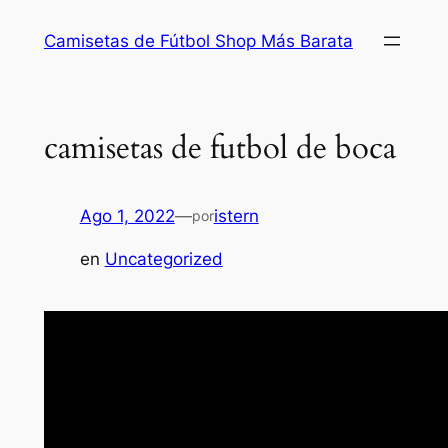
Saltar
Camisetas de Fútbol Shop Más Barata
al
contenido
camisetas de futbol de boca
Ago 1, 2022
—
istern
por
en
Uncategorized