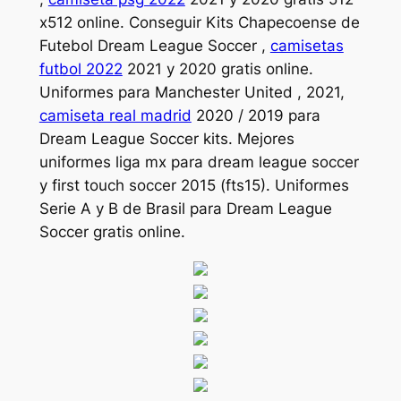
x512 online. Conseguir Kits Chapecoense de
Futebol Dream League Soccer ,
camisetas
futbol 2022
2021 y 2020 gratis online.
Uniformes para Manchester United , 2021,
camiseta real madrid
2020 / 2019 para
Dream League Soccer kits. Mejores
uniformes liga mx para dream league soccer
y first touch soccer 2015 (fts15). Uniformes
Serie A y B de Brasil para Dream League
Soccer gratis online.