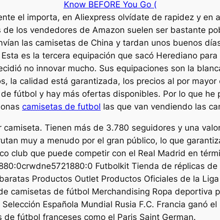
e el importa, en Aliexpress olvídate de rapidez y en al
s de los vendedores de Amazon suelen ser bastante pob
nvían las camisetas de China y tardan unos buenos día
 Esta es la tercera equipación que sacó Herediano para 
cidió no innovar mucho. Sus equipaciones son la blanca,
, la calidad está garantizada, los precios al por mayor 
 fútbol y hay más ofertas disponibles. Por lo que he p
rsonas
camisetas de futbol
las que van vendiendo las ca
r camiseta. Tienen más de 3.780 seguidores y una valo
frutan muy a menudo por el gran público, lo que garantiz
ico club que puede competir con el Real Madrid en térm
880:0crwdne5721880:0 Futbolkit Tienda de réplicas de
 baratas Productos Outlet Productos Oficiales de la Lig
s de camisetas de fútbol Merchandising Ropa deportiva 
Selección Española Mundial Rusia F.C. Francia ganó el 
s de fútbol franceses como el Paris Saint German.