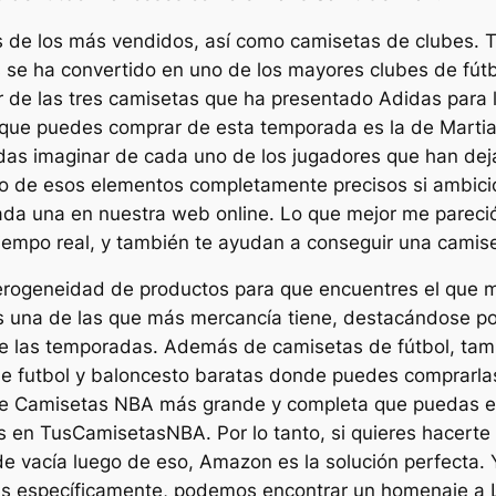
 de los más vendidos, así como camisetas de clubes. Tra
us se ha convertido en uno de los mayores clubes de fú
or de las tres camisetas que ha presentado Adidas para
que puedes comprar de esta temporada es la de Martial
as imaginar de cada uno de los jugadores que han deja
o de esos elementos completamente precisos si ambici
da una en nuestra web online. Lo que mejor me pareci
iempo real, y también te ayudan a conseguir una camis
rogeneidad de productos para que encuentres el que má
s una de las que más mercancía tiene, destacándose por
de las temporadas. Además de camisetas de fútbol, ta
e futbol y baloncesto baratas donde puedes comprarlas
de Camisetas NBA más grande y completa que puedas en
 en TusCamisetasNBA. Por lo tanto, si quieres hacerte
de vacía luego de eso, Amazon es la solución perfecta. Y
 específicamente, podemos encontrar un homenaje a La 