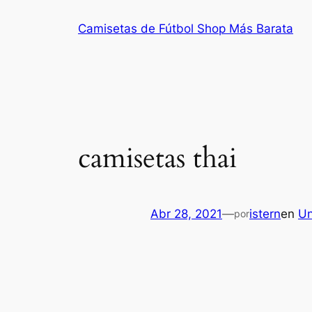
Saltar
Camisetas de Fútbol Shop Más Barata
al
contenido
camisetas thai
Abr 28, 2021
—
istern
en
Un
por