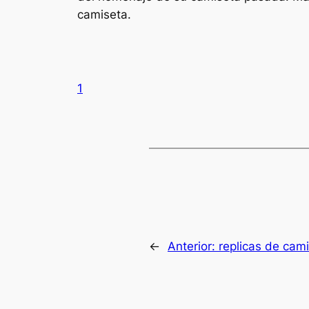
camiseta.
1
←
Anterior:
replicas de cam