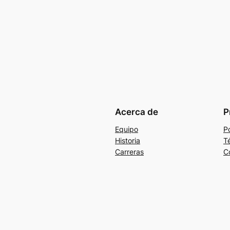
Acerca de
P
Equipo
Po
Historia
T
Carreras
C