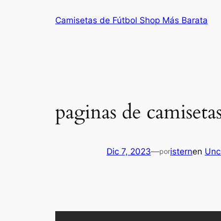
Saltar
Camisetas de Fútbol Shop Más Barata
al
contenido
paginas de camisetas
Dic 7, 2023
—
istern
en
Unc
por