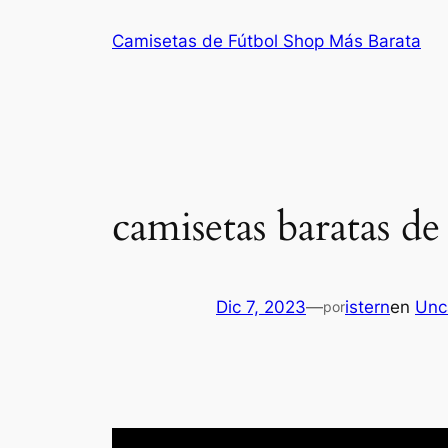
Saltar
Camisetas de Fútbol Shop Más Barata
al
contenido
camisetas baratas de
Dic 7, 2023
—
istern
en
Unc
por