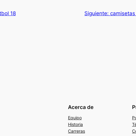
tbol 18
Siguiente:
camisetas 
Acerca de
P
Equipo
Po
Historia
T
Carreras
C