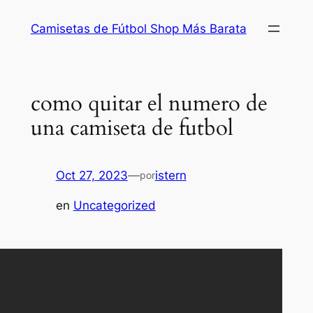
Saltar
Camisetas de Fútbol Shop Más Barata
al
contenido
como quitar el numero de
una camiseta de futbol
Oct 27, 2023
—
istern
por
en
Uncategorized