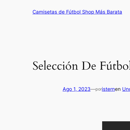
Saltar
Camisetas de Fútbol Shop Más Barata
al
contenido
Selección De Fútbo
Ago 1, 2023
—
istern
en
Un
por