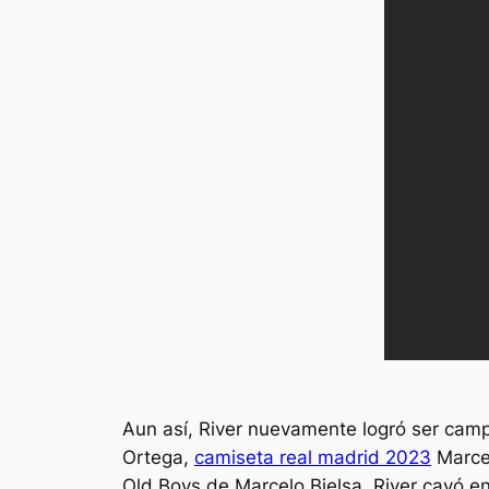
Aun así, River nuevamente logró ser camp
Ortega,
camiseta real madrid 2023
Marcel
Old Boys de Marcelo Bielsa, River cayó en 