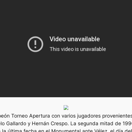
eón Torneo Apertura con varios jugadores provenientes 
o Gallardo y Hernán Crespo. La segunda mitad de 1990 l
la última fecha en el Monumental ante Vélez, el día del 