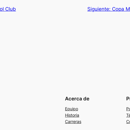
ol Club
Siguiente:
Copa M
Acerca de
P
Equipo
Po
Historia
T
Carreras
C