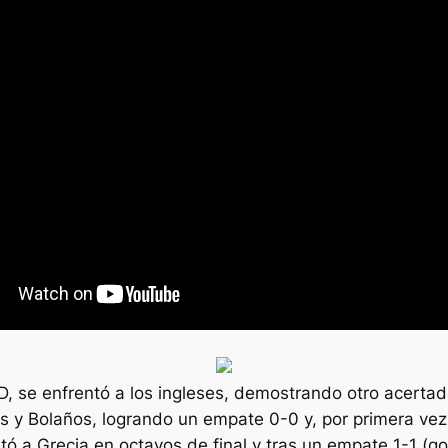
o D, se enfrentó a los ingleses, demostrando otro acert
 y Bolaños, logrando un empate 0-0 y, por primera vez, 
tó a Grecia en octavos de final y tras un empate 1-1 (g