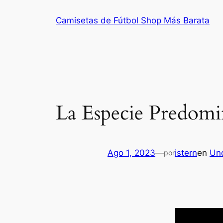
Saltar
Camisetas de Fútbol Shop Más Barata
al
contenido
La Especie Predomi
Ago 1, 2023
—
istern
en
Un
por