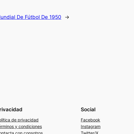
undial De Fútbol De 1950
→
rivacidad
Social
lítica de privacidad
Facebook
érminos y condiciones
Instagram
ontacta con consotros
Twitter/X