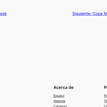
mpié
Siguiente:
Copa M
Acerca de
P
Equipo
Po
Historia
T
Carreras
C