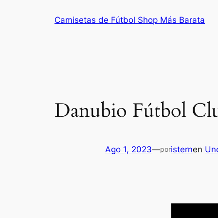
Saltar
Camisetas de Fútbol Shop Más Barata
al
contenido
Danubio Fútbol Cl
Ago 1, 2023
—
istern
en
Un
por