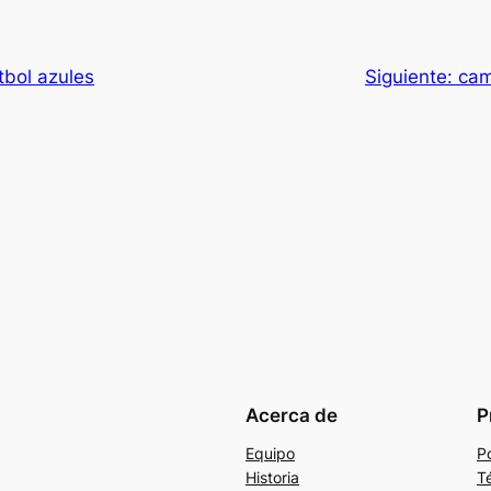
tbol azules
Siguiente:
cam
Acerca de
P
Equipo
Po
Historia
T