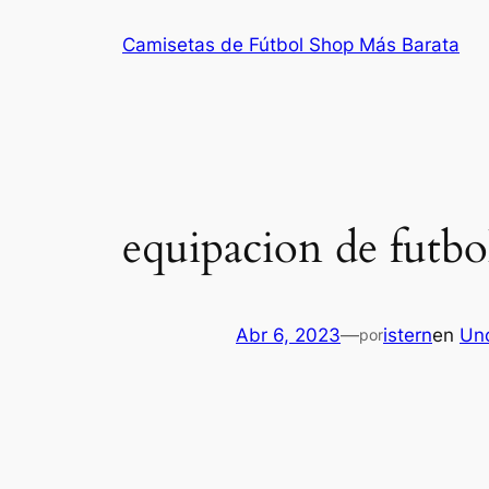
Saltar
Camisetas de Fútbol Shop Más Barata
al
contenido
equipacion de futbo
Abr 6, 2023
—
istern
en
Un
por