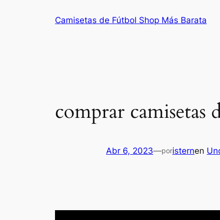
Saltar
Camisetas de Fútbol Shop Más Barata
al
contenido
comprar camisetas d
Abr 6, 2023
—
istern
en
Un
por