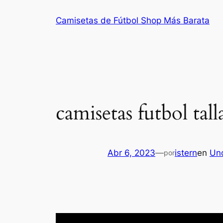
Saltar
Camisetas de Fútbol Shop Más Barata
al
contenido
camisetas futbol tall
Abr 6, 2023
—
istern
en
Un
por