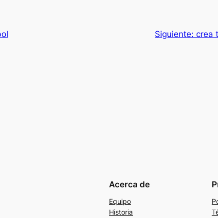
bol
Siguiente:
crea 
Acerca de
P
Equipo
Po
Historia
T