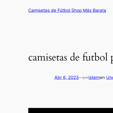
Saltar
Camisetas de Fútbol Shop Más Barata
al
contenido
camisetas de futbol
Abr 6, 2023
—
istern
en
Un
por