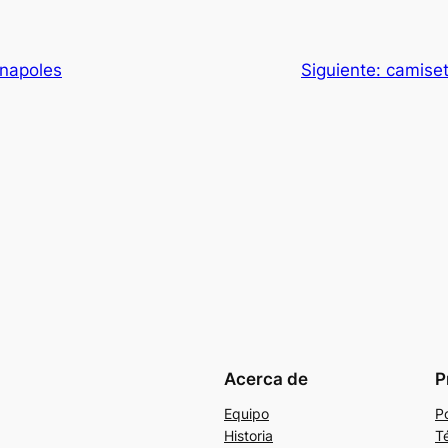
 napoles
Siguiente:
camiset
Acerca de
P
Equipo
Po
Historia
T