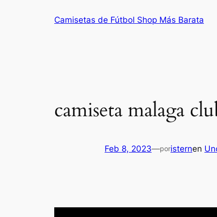
Saltar
Camisetas de Fútbol Shop Más Barata
al
contenido
camiseta malaga clu
Feb 8, 2023
—
istern
en
Un
por