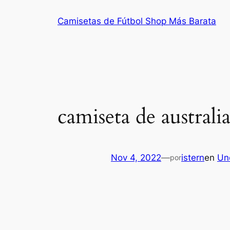
Saltar
Camisetas de Fútbol Shop Más Barata
al
contenido
camiseta de australia
Nov 4, 2022
—
istern
en
Un
por