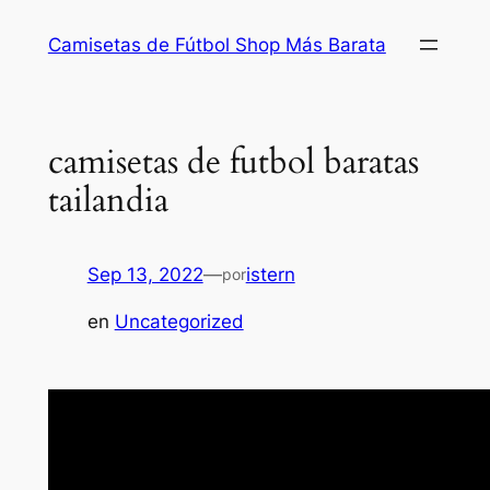
Saltar
Camisetas de Fútbol Shop Más Barata
al
contenido
camisetas de futbol baratas
tailandia
Sep 13, 2022
—
istern
por
en
Uncategorized