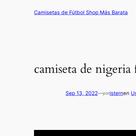
Saltar
Camisetas de Fútbol Shop Más Barata
al
contenido
camiseta de nigeria 
Sep 13, 2022
—
istern
en
U
por