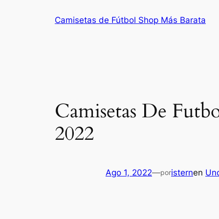
Saltar
Camisetas de Fútbol Shop Más Barata
al
contenido
Camisetas De Futbo
2022
Ago 1, 2022
—
istern
en
Unc
por