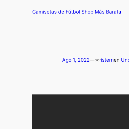
Saltar
Camisetas de Fútbol Shop Más Barata
al
contenido
Ago 1, 2022
—
istern
en
Unc
por