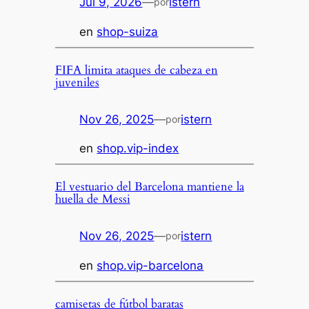
Jul 9, 2026
—
istern
por
en
shop-suiza
FIFA limita ataques de cabeza en
juveniles
Nov 26, 2025
—
istern
por
en
shop.vip-index
El vestuario del Barcelona mantiene la
huella de Messi
Nov 26, 2025
—
istern
por
en
shop.vip-barcelona
camisetas de fútbol baratas