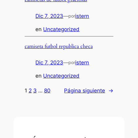
Dic 7, 2023
—
istern
por
en
Uncategorized
camiseta futbol republica checa
Dic 7, 2023
—
istern
por
en
Uncategorized
1
2
3
…
80
Página siguiente
→